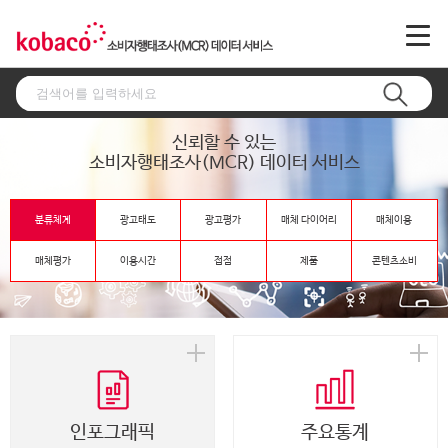
신뢰할 수 있는
소비자행태조사(MCR) 데이터 서비스
분류체계
광고태도
광고평가
매체 다이어리
매체이용
매체평가
이용시간
접점
제품
콘텐츠소비
인포그래픽
주요통계