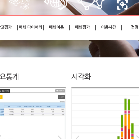
광고평가
매체 다이어리
매체이용
매체평가
이용시간
접점
요통계
시각화