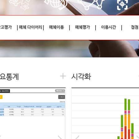
광고평가
매체 다이어리
매체이용
매체평가
이용시간
접점
요통계
시각화