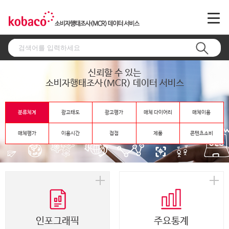
신뢰할 수 있는
소비자행태조사(MCR) 데이터 서비스
분류체계
광고태도
광고평가
매체 다이어리
매체이용
매체평가
이용시간
접점
제품
콘텐츠소비
인포그래픽
주요통계