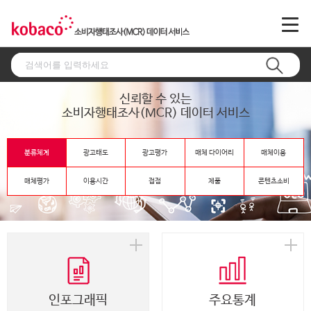
신뢰할 수 있는
소비자행태조사(MCR) 데이터 서비스
분류체계
광고태도
광고평가
매체 다이어리
매체이용
매체평가
이용시간
접점
제품
콘텐츠소비
인포그래픽
주요통계