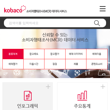
신뢰할 수 있는
소비자행태조사(MCR) 데이터 서비스
분류체계
광고태도
광고평가
매체 다이어리
매체이용
매체평가
이용시간
접점
제품
콘텐츠소비
인포그래픽
주요통계