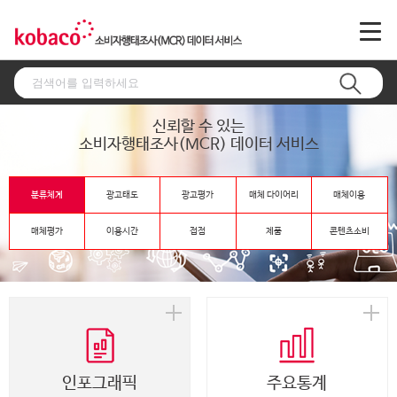
신뢰할 수 있는
소비자행태조사(MCR) 데이터 서비스
분류체계
광고태도
광고평가
매체 다이어리
매체이용
매체평가
이용시간
접점
제품
콘텐츠소비
인포그래픽
주요통계