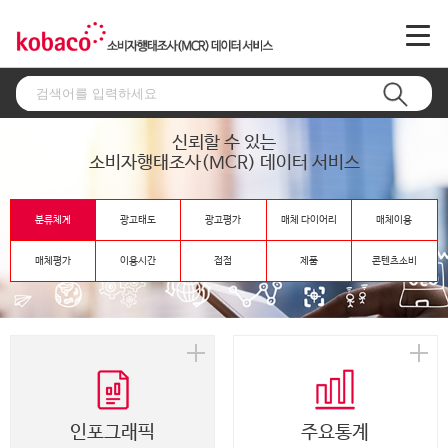
신뢰할 수 있는
소비자행태조사(MCR) 데이터 서비스
분류체계
광고태도
광고평가
매체 다이어리
매체이용
매체평가
이용시간
접점
제품
콘텐츠소비
인포그래픽
주요통계