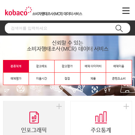
신뢰할 수 있는
소비자행태조사(MCR) 데이터 서비스
분류체계
광고태도
광고평가
매체 다이어리
매체이용
매체평가
이용시간
접점
제품
콘텐츠소비
인포그래픽
주요통계