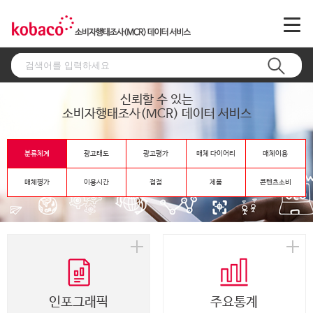
신뢰할 수 있는
소비자행태조사(MCR) 데이터 서비스
분류체계
광고태도
광고평가
매체 다이어리
매체이용
매체평가
이용시간
접점
제품
콘텐츠소비
인포그래픽
주요통계