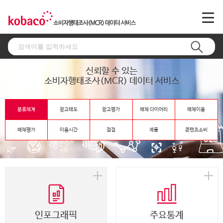
신뢰할 수 있는
소비자행태조사(MCR) 데이터 서비스
분류체계
광고태도
광고평가
매체 다이어리
매체이용
매체평가
이용시간
접점
제품
콘텐츠소비
인포그래픽
주요통계