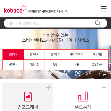
신뢰할 수 있는
소비자행태조사(MCR) 데이터 서비스
분류체계
광고태도
광고평가
매체 다이어리
매체이용
매체평가
이용시간
접점
제품
콘텐츠소비
인포그래픽
주요통계