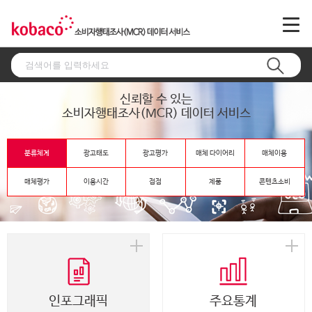
신뢰할 수 있는
소비자행태조사(MCR) 데이터 서비스
분류체계
광고태도
광고평가
매체 다이어리
매체이용
매체평가
이용시간
접점
제품
콘텐츠소비
인포그래픽
주요통계