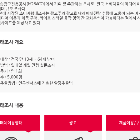
송광고진흥공사(KOBACO)에서 기획 및 주관하는 조사로, 전국 소비자들의 미디어 
최대 규모 조사다.
9년에 시작된 소비자행태조사는 광고주와 광고회사의 매체전략 수립에 도움이 되는 마
미디어 이용과 제품 구매, 라이프 스타일 등각 영역 간 교차분석이 가능하다는 점에서 
인사이트를 제공하고 있다.
태조사 개요
대상 : 전국 만 13세 ~ 64세 남녀
방법 : 일대일 개별 면접 설문조사
주기 : 연 1회
수 : 5,000명
추출방법 : 인구센서스에 기초한 할당추출법
태조사 내용
매체이용행태
광고
제품이용/