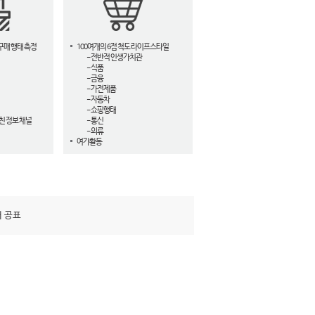
구매 행태 측정
100여개의 6점 척도 라이프스타일
- 전반적 인생가치관
- 식품
- 금융
- 가전제품
- 자동차
- 쇼핑행태
친 정보 채널
- 통신
- 의류
여가활동
해 공표