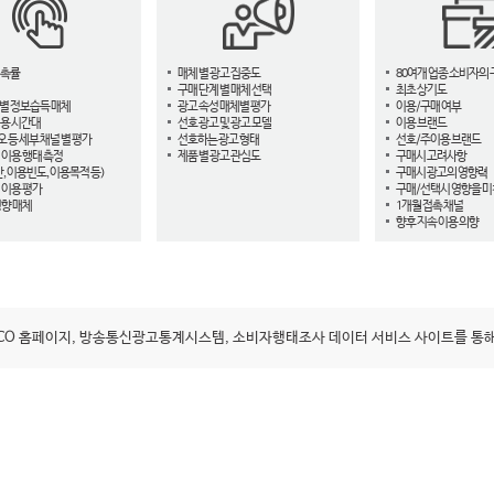
접촉률
매체 별 광고 집중도
80여개 업종 소비자의 
구매 단계 별 매체 선택
최초 상기도
별 정보습득 매체
광고 속성 매체별 평가
이용/구매 여부
용 시간대
선호 광고 및 광고 모델
이용 브랜드
오 등 세부 채널 별 평가
선호하는 광고 형태
선호/주이용 브랜드
 이용 행태 측정
제품 별 광고 관심도
구매시 고려사항
, 이용빈도, 이용목적 등)
구매시 광고의 영향력
 이용 평가
구매/선택시 영향을 미
영향 매체
1개월 접촉 채널
향후 지속 이용 의향
ACO 홈페이지, 방송통신광고통계시스템, 소비자행태조사 데이터 서비스 사이트를 통