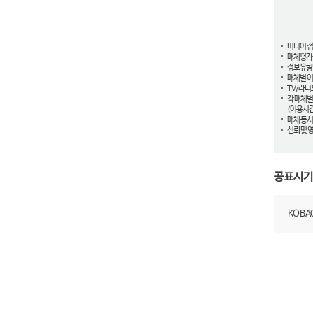
미디어 
매체평가
정보유형
매체별 이
TV/라디
각 매체별
(이용시간
매체 동시
신뢰 및 
공표시기
KOB