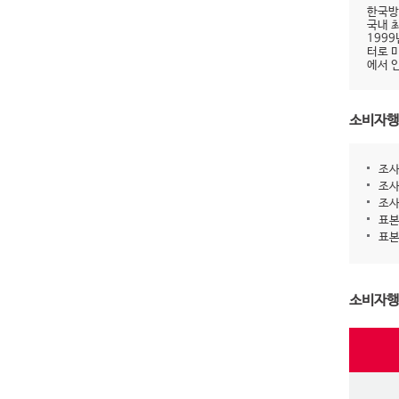
한국방
국내 
199
터로 
에서 
소비자행
조사
조사
조사
표본
표본
소비자행