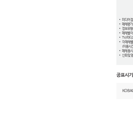
미디어 
매체평가
정보유형
매체별 이
TV/라디
각 매체별
(이용시간
매체 동시
신뢰 및 
공표시기
KOB