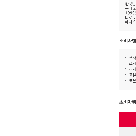
한국방
국내 
199
터로 
에서 
소비자행
조사
조사
조사
표본
표본
소비자행