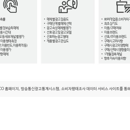
접촉률
매체 별 광고 집중도
80여개 업종 소비자의 
구매 단계 별 매체 선택
최초 상기도
별 정보습득 매체
광고 속성 매체별 평가
이용/구매 여부
용 시간대
선호 광고 및 광고 모델
이용 브랜드
오 등 세부 채널 별 평가
선호하는 광고 형태
선호/주이용 브랜드
 이용 행태 측정
제품 별 광고 관심도
구매시 고려사항
, 이용빈도, 이용목적 등)
구매시 광고의 영향력
 이용 평가
구매/선택시 영향을 미
영향 매체
1개월 접촉 채널
향후 지속 이용 의향
ACO 홈페이지, 방송통신광고통계시스템, 소비자행태조사 데이터 서비스 사이트를 통