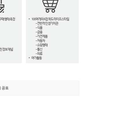
구매 행태 측정
100여개의 6점 척도 라이프스타일
- 전반적 인생가치관
- 식품
- 금융
- 가전제품
- 자동차
- 쇼핑행태
친 정보 채널
- 통신
- 의류
여가활동
해 공표