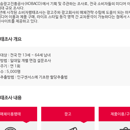
송광고진흥공사(KOBACO)에서 기획 및 주관하는 조사로, 전국 소비자들의 미디어 
최대 규모 조사다.
9년에 시작된 소비자행태조사는 광고주와 광고회사의 매체전략 수립에 도움이 되는 마
미디어 이용과 제품 구매, 라이프 스타일 등각 영역 간 교차분석이 가능하다는 점에서 
인사이트를 제공하고 있다.
태조사 개요
대상 : 전국 만 13세 ~ 64세 남녀
방법 : 일대일 개별 면접 설문조사
주기 : 연 1회
수 : 5,000명
추출방법 : 인구센서스에 기초한 할당추출법
태조사 내용
매체이용행태
광고
제품이용/