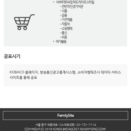
100여개의 6점 척도 라이프스타일
- 전반적 인생가치관
- 식품
- 금융
- 가전제품
- 자동차
- 쇼핑행태
- 통신
- 의류
여가활동
공표시기
KOBACO 홈페이지, 방송통신광고통계시스템, 소비자행태조사 데이터 서비스
사이트를 통해 공표
FamilySite
서울 중구 세종대로 124 대표전화 : 02-731-7114
COPYRIGHT(C) 2018 KOREA BROADCAST ADVERTISING CORP.