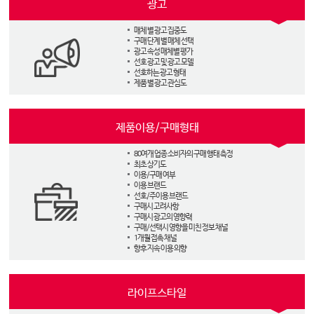
광고
매체 별 광고 집중도
구매 단계 별 매체 선택
광고 속성 매체별 평가
선호 광고 및 광고 모델
선호하는 광고 형태
제품 별 광고 관심도
제품이용/구매형태
80여개 업종 소비자의 구매 행태 측정
최초 상기도
이용/구매 여부
이용 브랜드
선호/주이용 브랜드
구매시 고려사항
구매시 광고의 영향력
구매/선택시 영향을 미친 정보 채널
1개월 접촉 채널
향후 지속 이용 의향
라이프스타일