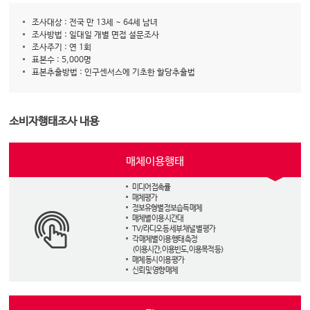
조사대상 : 전국 만 13세 ~ 64세 남녀
조사방법 : 일대일 개별 면접 설문조사
조사주기 : 연 1회
표본수 : 5,000명
표본추출방법 : 인구센서스에 기초한 할당추출법
소비자행태조사 내용
매체이용행태
미디어 접촉률
매체평가
정보유형별 정보습득 매체
매체별 이용 시간대
TV/라디오 등 세부 채널 별 평가
각 매체별 이용 행태 측정
(이용시간, 이용빈도, 이용목적 등)
매체 동시 이용 평가
신뢰 및 영향 매체