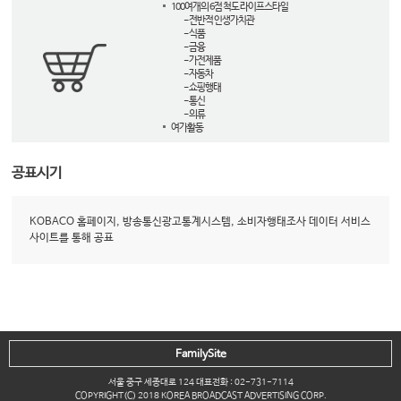
100여개의 6점 척도 라이프스타일
- 전반적 인생가치관
- 식품
- 금융
- 가전제품
- 자동차
- 쇼핑행태
- 통신
- 의류
여가활동
공표시기
KOBACO 홈페이지, 방송통신광고통계시스템, 소비자행태조사 데이터 서비스
사이트를 통해 공표
FamilySite
서울 중구 세종대로 124 대표전화 : 02-731-7114
COPYRIGHT(C) 2018 KOREA BROADCAST ADVERTISING CORP.