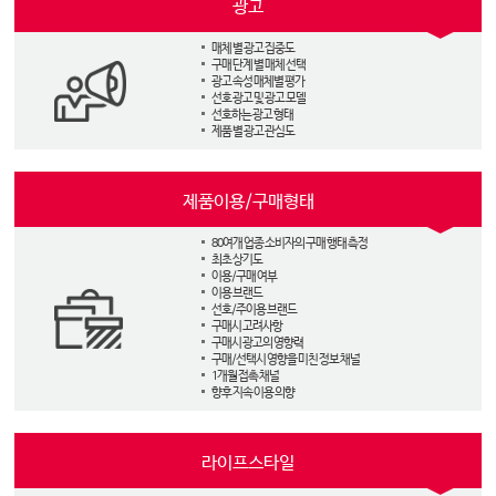
광고
매체 별 광고 집중도
구매 단계 별 매체 선택
광고 속성 매체별 평가
선호 광고 및 광고 모델
선호하는 광고 형태
제품 별 광고 관심도
제품이용/구매형태
80여개 업종 소비자의 구매 행태 측정
최초 상기도
이용/구매 여부
이용 브랜드
선호/주이용 브랜드
구매시 고려사항
구매시 광고의 영향력
구매/선택시 영향을 미친 정보 채널
1개월 접촉 채널
향후 지속 이용 의향
라이프스타일