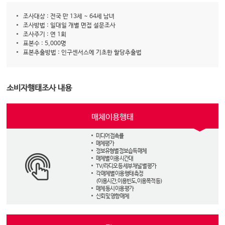
조사대상 : 전국 만 13세 ~ 64세 남녀
조사방법 : 일대일 개별 면접 설문조사
조사주기 : 연 1회
표본수 : 5,000명
표본추출방법 : 인구센서스에 기초한 할당추출법
소비자행태조사 내용
매체이용행태
미디어 접촉률
매체평가
정보유형별 정보습득 매체
매체별 이용 시간대
TV/라디오 등 세부 채널 별 평가
각 매체별 이용 행태 측정
(이용시간, 이용빈도, 이용목적 등)
매체 동시 이용 평가
신뢰 및 영향 매체