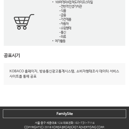
100여개의 6점 척도 라이프스타일
- 전반적 인생가치관
- 식품
- 금융
- 가전제품
- 자동차
- 쇼핑행태
- 통신
- 의류
여가활동
공표시기
KOBACO 홈페이지, 방송통신광고통계시스템, 소비자행태조사 데이터 서비스
사이트를 통해 공표
FamilySite
서울 중구 세종대로 124 대표전화 : 02-731-7114
COPYRIGHT(C) 2018 KOREA BROADCAST ADVERTISING CORP.