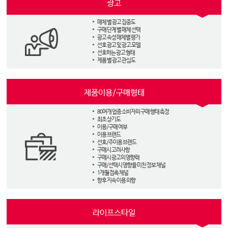
광고
매체 별 광고 집중도
구매 단계 별 매체 선택
광고 속성 매체별 평가
선호 광고 및 광고 모델
선호하는 광고 형태
제품 별 광고 관심도
제품이용/구매형태
80여개 업종 소비자의 구매 행태 측정
최초 상기도
이용/구매 여부
이용 브랜드
선호/주이용 브랜드
구매시 고려사항
구매시 광고의 영향력
구매/선택시 영향을 미친 정보 채널
1개월 접촉 채널
향후 지속 이용 의향
라이프스타일