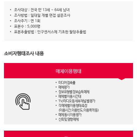
조사대상 : 전국 만 13세 ~ 64세 남녀
조사방법 : 일대일 개별 면접 설문조사
조사주기 : 연 1회
표본수 : 5,000명
표본추출방법 : 인구센서스에 기초한 할당추출법
소비자행태조사 내용
매체이용행태
미디어 접촉률
매체평가
정보유형별 정보습득 매체
매체별 이용 시간대
TV/라디오 등 세부 채널 별 평가
각 매체별 이용 행태 측정
(이용시간, 이용빈도, 이용목적 등)
매체 동시 이용 평가
신뢰 및 영향 매체