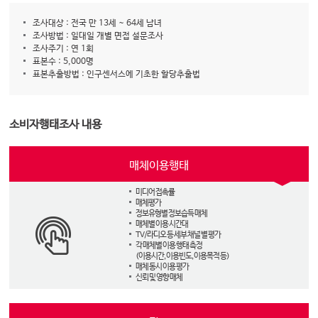
조사대상 : 전국 만 13세 ~ 64세 남녀
조사방법 : 일대일 개별 면접 설문조사
조사주기 : 연 1회
표본수 : 5,000명
표본추출방법 : 인구센서스에 기초한 할당추출법
소비자행태조사 내용
매체이용행태
미디어 접촉률
매체평가
정보유형별 정보습득 매체
매체별 이용 시간대
TV/라디오 등 세부 채널 별 평가
각 매체별 이용 행태 측정
(이용시간, 이용빈도, 이용목적 등)
매체 동시 이용 평가
신뢰 및 영향 매체