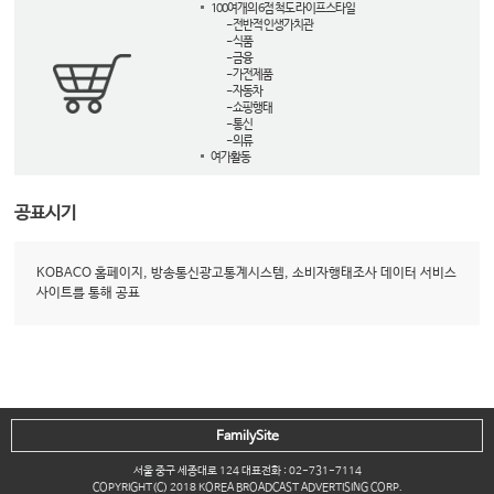
100여개의 6점 척도 라이프스타일
- 전반적 인생가치관
- 식품
- 금융
- 가전제품
- 자동차
- 쇼핑행태
- 통신
- 의류
여가활동
공표시기
KOBACO 홈페이지, 방송통신광고통계시스템, 소비자행태조사 데이터 서비스
사이트를 통해 공표
FamilySite
서울 중구 세종대로 124 대표전화 : 02-731-7114
COPYRIGHT(C) 2018 KOREA BROADCAST ADVERTISING CORP.