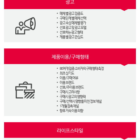
광고
매체 별 광고 집중도
구매 단계 별 매체 선택
광고 속성 매체별 평가
선호 광고 및 광고 모델
선호하는 광고 형태
제품 별 광고 관심도
제품이용/구매형태
80여개 업종 소비자의 구매 행태 측정
최초 상기도
이용/구매 여부
이용 브랜드
선호/주이용 브랜드
구매시 고려사항
구매시 광고의 영향력
구매/선택시 영향을 미친 정보 채널
1개월 접촉 채널
향후 지속 이용 의향
라이프스타일