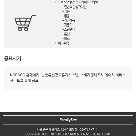
100여개의 6점 척도 라이프스타일
- 전반적 인생가치관
- 식품
- 금융
- 가전제품
- 자동차
- 쇼핑행태
- 통신
- 의류
여가활동
공표시기
KOBACO 홈페이지, 방송통신광고통계시스템, 소비자행태조사 데이터 서비스
사이트를 통해 공표
FamilySite
서울 중구 세종대로 124 대표전화 : 02-731-7114
COPYRIGHT(C) 2018 KOREA BROADCAST ADVERTISING CORP.