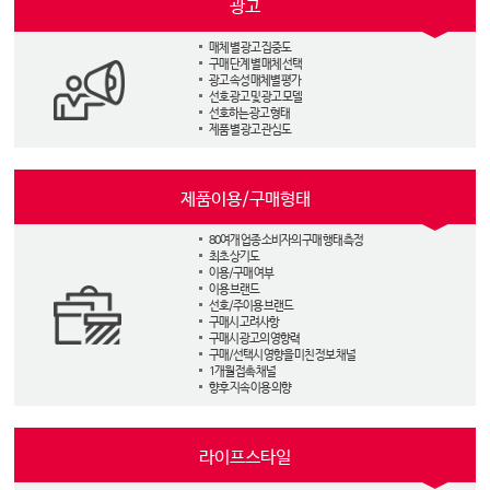
광고
매체 별 광고 집중도
구매 단계 별 매체 선택
광고 속성 매체별 평가
선호 광고 및 광고 모델
선호하는 광고 형태
제품 별 광고 관심도
제품이용/구매형태
80여개 업종 소비자의 구매 행태 측정
최초 상기도
이용/구매 여부
이용 브랜드
선호/주이용 브랜드
구매시 고려사항
구매시 광고의 영향력
구매/선택시 영향을 미친 정보 채널
1개월 접촉 채널
향후 지속 이용 의향
라이프스타일