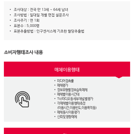
조사대상 : 전국 만 13세 ~ 64세 남녀
조사방법 : 일대일 개별 면접 설문조사
조사주기 : 연 1회
표본수 : 5,000명
표본추출방법 : 인구센서스에 기초한 할당추출법
소비자행태조사 내용
매체이용행태
미디어 접촉률
매체평가
정보유형별 정보습득 매체
매체별 이용 시간대
TV/라디오 등 세부 채널 별 평가
각 매체별 이용 행태 측정
(이용시간, 이용빈도, 이용목적 등)
매체 동시 이용 평가
신뢰 및 영향 매체