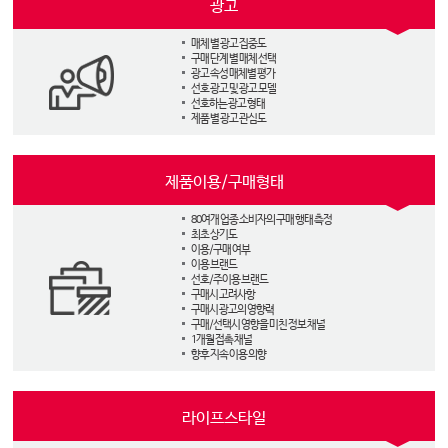
광고
매체 별 광고 집중도
구매 단계 별 매체 선택
광고 속성 매체별 평가
선호 광고 및 광고 모델
선호하는 광고 형태
제품 별 광고 관심도
제품이용/구매형태
80여개 업종 소비자의 구매 행태 측정
최초 상기도
이용/구매 여부
이용 브랜드
선호/주이용 브랜드
구매시 고려사항
구매시 광고의 영향력
구매/선택시 영향을 미친 정보 채널
1개월 접촉 채널
향후 지속 이용 의향
라이프스타일