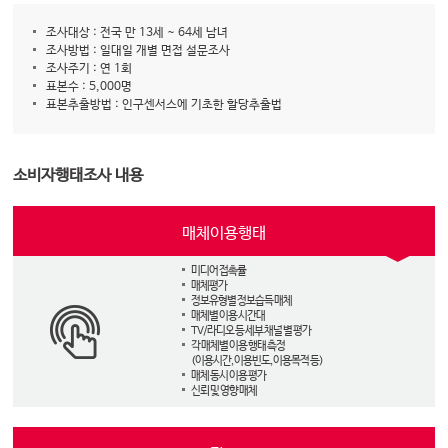
조사대상 : 전국 만 13세 ~ 64세 남녀
조사방법 : 일대일 개별 면접 설문조사
조사주기 : 연 1회
표본수 : 5,000명
표본추출방법 : 인구센서스에 기초한 할당추출법
소비자행태조사 내용
매체이용행태
미디어 접촉률
매체평가
정보유형별 정보습득 매체
매체별 이용 시간대
TV/라디오 등 세부 채널 별 평가
각 매체별 이용 행태 측정
(이용시간, 이용빈도, 이용목적 등)
매체 동시 이용 평가
신뢰 및 영향 매체