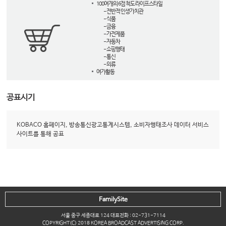
100여개의 6점 척도 라이프스타일
- 전반적 인생가치관
- 식품
- 금융
- 가전제품
- 자동차
- 쇼핑행태
- 통신
- 의류
여가활동
공표시기
KOBACO 홈페이지, 방송통신광고통계시스템, 소비자행태조사 데이터 서비스
사이트를 통해 공표
FamilySite
서울 중구 세종대로 124 대표전화 : 02-731-7114
COPYRIGHT(C) 2018 KOREA BROADCAST ADVERTISING CORP.