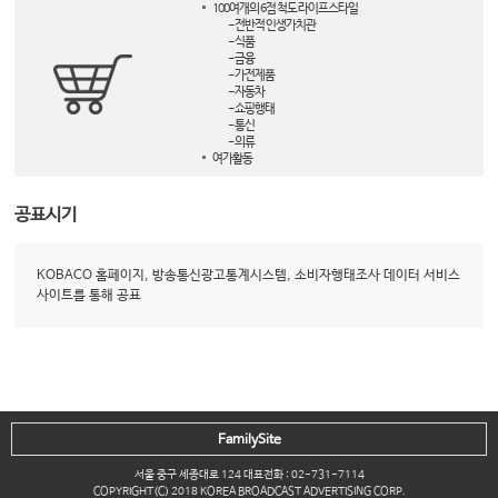
100여개의 6점 척도 라이프스타일
- 전반적 인생가치관
- 식품
- 금융
- 가전제품
- 자동차
- 쇼핑행태
- 통신
- 의류
여가활동
공표시기
KOBACO 홈페이지, 방송통신광고통계시스템, 소비자행태조사 데이터 서비스
사이트를 통해 공표
FamilySite
서울 중구 세종대로 124 대표전화 : 02-731-7114
COPYRIGHT(C) 2018 KOREA BROADCAST ADVERTISING CORP.