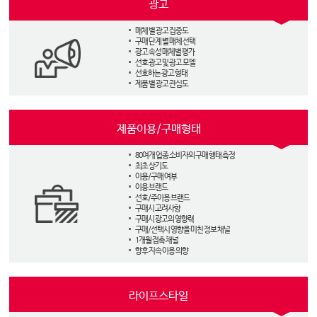
광고
매체 별 광고 집중도
구매 단계 별 매체 선택
광고 속성 매체별 평가
선호 광고 및 광고 모델
선호하는 광고 형태
제품 별 광고 관심도
제품이용/구매형태
80여개 업종 소비자의 구매 행태 측정
최초 상기도
이용/구매 여부
이용 브랜드
선호/주이용 브랜드
구매시 고려사항
구매시 광고의 영향력
구매/선택시 영향을 미친 정보 채널
1개월 접촉 채널
향후 지속 이용 의향
라이프스타일