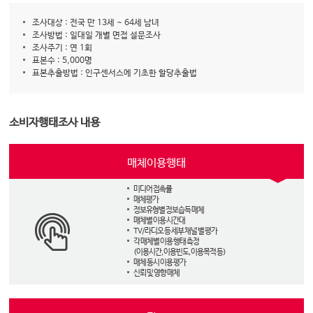
조사대상 : 전국 만 13세 ~ 64세 남녀
조사방법 : 일대일 개별 면접 설문조사
조사주기 : 연 1회
표본수 : 5,000명
표본추출방법 : 인구센서스에 기초한 할당추출법
소비자행태조사 내용
매체이용행태
미디어 접촉률
매체평가
정보유형별 정보습득 매체
매체별 이용 시간대
TV/라디오 등 세부 채널 별 평가
각 매체별 이용 행태 측정
(이용시간, 이용빈도, 이용목적 등)
매체 동시 이용 평가
신뢰 및 영향 매체