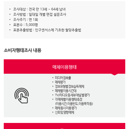
조사대상 : 전국 만 13세 ~ 64세 남녀
조사방법 : 일대일 개별 면접 설문조사
조사주기 : 연 1회
표본수 : 5,000명
표본추출방법 : 인구센서스에 기초한 할당추출법
소비자행태조사 내용
매체이용행태
미디어 접촉률
매체평가
정보유형별 정보습득 매체
매체별 이용 시간대
TV/라디오 등 세부 채널 별 평가
각 매체별 이용 행태 측정
(이용시간, 이용빈도, 이용목적 등)
매체 동시 이용 평가
신뢰 및 영향 매체