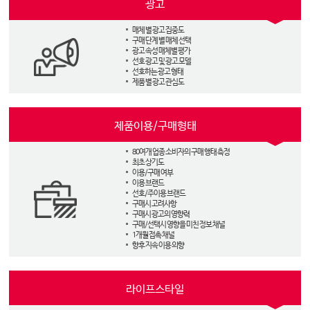
광고
매체 별 광고 집중도
구매 단계 별 매체 선택
광고 속성 매체별 평가
선호 광고 및 광고 모델
선호하는 광고 형태
제품 별 광고 관심도
제품이용/구매형태
80여개 업종 소비자의 구매 행태 측정
최초 상기도
이용/구매 여부
이용 브랜드
선호/주이용 브랜드
구매시 고려사항
구매시 광고의 영향력
구매/선택시 영향을 미친 정보 채널
1개월 접촉 채널
향후 지속 이용 의향
라이프스타일