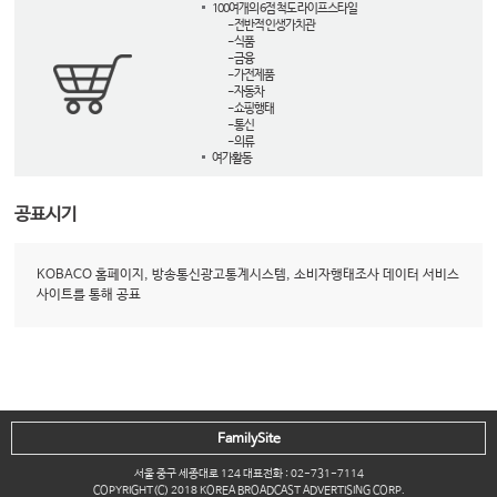
100여개의 6점 척도 라이프스타일
- 전반적 인생가치관
- 식품
- 금융
- 가전제품
- 자동차
- 쇼핑행태
- 통신
- 의류
여가활동
공표시기
KOBACO 홈페이지, 방송통신광고통계시스템, 소비자행태조사 데이터 서비스
사이트를 통해 공표
FamilySite
서울 중구 세종대로 124 대표전화 : 02-731-7114
COPYRIGHT(C) 2018 KOREA BROADCAST ADVERTISING CORP.