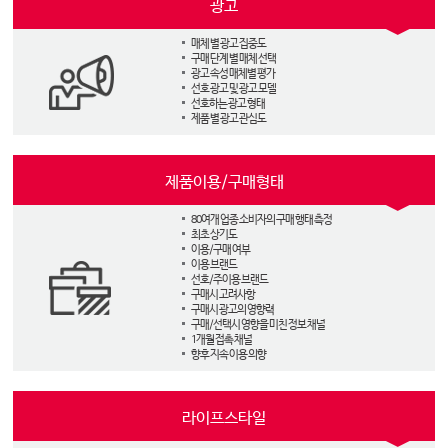
광고
매체 별 광고 집중도
구매 단계 별 매체 선택
광고 속성 매체별 평가
선호 광고 및 광고 모델
선호하는 광고 형태
제품 별 광고 관심도
제품이용/구매형태
80여개 업종 소비자의 구매 행태 측정
최초 상기도
이용/구매 여부
이용 브랜드
선호/주이용 브랜드
구매시 고려사항
구매시 광고의 영향력
구매/선택시 영향을 미친 정보 채널
1개월 접촉 채널
향후 지속 이용 의향
라이프스타일