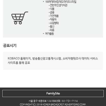
100여개의 6점 척도 라이프스타일
- 전반적 인생가치관
- 식품
- 금융
- 가전제품
- 자동차
- 쇼핑행태
- 통신
- 의류
여가활동
공표시기
KOBACO 홈페이지, 방송통신광고통계시스템, 소비자행태조사 데이터 서비스
사이트를 통해 공표
FamilySite
서울 중구 세종대로 124 대표전화 : 02-731-7114
COPYRIGHT(C) 2018 KOREA BROADCAST ADVERTISING CORP.