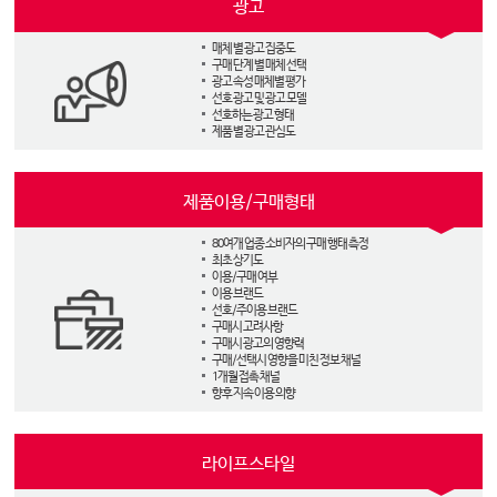
광고
매체 별 광고 집중도
구매 단계 별 매체 선택
광고 속성 매체별 평가
선호 광고 및 광고 모델
선호하는 광고 형태
제품 별 광고 관심도
제품이용/구매형태
80여개 업종 소비자의 구매 행태 측정
최초 상기도
이용/구매 여부
이용 브랜드
선호/주이용 브랜드
구매시 고려사항
구매시 광고의 영향력
구매/선택시 영향을 미친 정보 채널
1개월 접촉 채널
향후 지속 이용 의향
라이프스타일