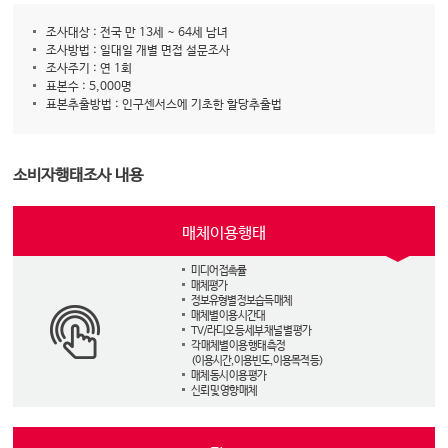
조사대상 : 전국 만 13세 ~ 64세 남녀
조사방법 : 일대일 개별 면접 설문조사
조사주기 : 연 1회
표본수 : 5,000명
표본추출방법 : 인구센서스에 기초한 할당추출법
소비자행태조사 내용
매체이용행태
미디어 접촉률
매체평가
정보유형별 정보습득 매체
매체별 이용 시간대
TV/라디오 등 세부 채널 별 평가
각 매체별 이용 행태 측정
(이용시간, 이용빈도, 이용목적 등)
매체 동시 이용 평가
신뢰 및 영향 매체