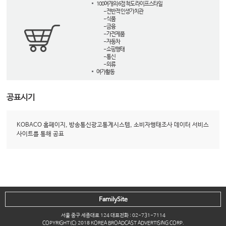
100여개의 6점 척도 라이프스타일
- 전반적 인생가치관
- 식품
- 금융
- 가전제품
- 자동차
- 쇼핑행태
- 통신
- 의류
여가활동
공표시기
KOBACO 홈페이지, 방송통신광고통계시스템, 소비자행태조사 데이터 서비스
사이트를 통해 공표
FamilySite
서울 중구 세종대로 124 대표전화 : 02-731-7114
COPYRIGHT(C) 2018 KOREA BROADCAST ADVERTISING CORP.