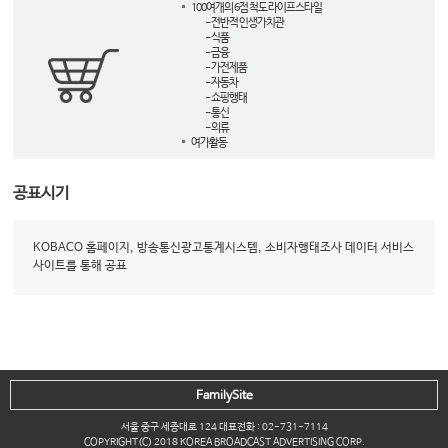
100여개의 6점 척도 라이프스타일
- 전반적 인생가치관
- 식품
- 금융
- 가전제품
- 자동차
- 쇼핑행태
- 통신
- 의류
여가활동
공표시기
KOBACO 홈페이지, 방송통신광고통계시스템, 소비자행태조사 데이터 서비스
사이트를 통해 공표
FamilySite
서울 중구 세종대로 124 대표전화 : 02-731-7114
COPYRIGHT(C) 2018 KOREA BROADCAST ADVERTISING CORP.