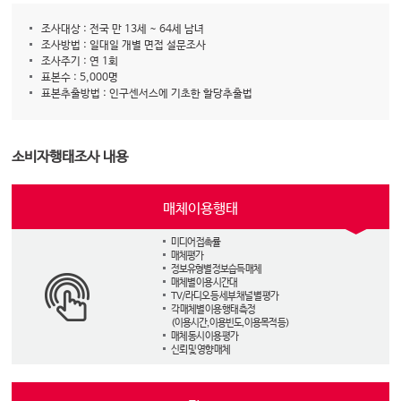
조사대상 : 전국 만 13세 ~ 64세 남녀
조사방법 : 일대일 개별 면접 설문조사
조사주기 : 연 1회
표본수 : 5,000명
표본추출방법 : 인구센서스에 기초한 할당추출법
소비자행태조사 내용
매체이용행태
미디어 접촉률
매체평가
정보유형별 정보습득 매체
매체별 이용 시간대
TV/라디오 등 세부 채널 별 평가
각 매체별 이용 행태 측정
(이용시간, 이용빈도, 이용목적 등)
매체 동시 이용 평가
신뢰 및 영향 매체