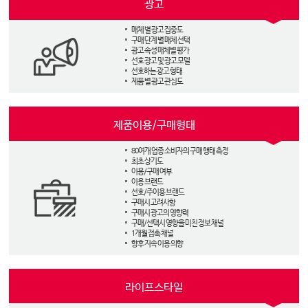
광고
매체 별 광고 집중도
구매 단계 별 매체 선택
광고 속성 매체별 평가
선호 광고 및 광고 모델
선호하는 광고 형태
제품 별 광고 관심도
제품이용/구매형태
80여개 업종 소비자의 구매 행태 측정
최초 상기도
이용/구매 여부
이용 브랜드
선호/주이용 브랜드
구매시 고려사항
구매시 광고의 영향력
구매/선택시 영향을 미친 정보 채널
1개월 접촉 채널
향후 지속 이용 의향
라이프스타일