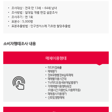
조사대상 : 전국 만 13세 ~ 64세 남녀
조사방법 : 일대일 개별 면접 설문조사
조사주기 : 연 1회
표본수 : 5,000명
표본추출방법 : 인구센서스에 기초한 할당추출법
소비자행태조사 내용
매체이용행태
미디어 접촉률
매체평가
정보유형별 정보습득 매체
매체별 이용 시간대
TV/라디오 등 세부 채널 별 평가
각 매체별 이용 행태 측정
(이용시간, 이용빈도, 이용목적 등)
매체 동시 이용 평가
신뢰 및 영향 매체