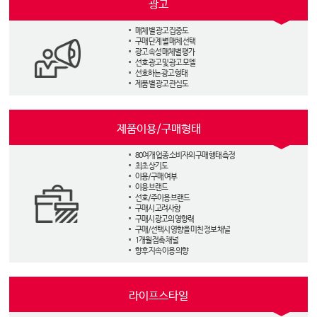
광고
매체 별 광고 집중도
구매 단계 별 매체 선택
광고 속성 매체별 평가
선호 광고 및 광고 모델
선호하는 광고 형태
제품 별 광고 관심도
제품이용/구매형태
80여개 업종 소비자의 구매 행태 측정
최초 상기도
이용/구매 여부
이용 브랜드
선호/주이용 브랜드
구매시 고려사항
구매시 광고의 영향력
구매/선택시 영향을 미친 정보 채널
1개월 접촉 채널
향후 지속 이용 의향
라이프스타일