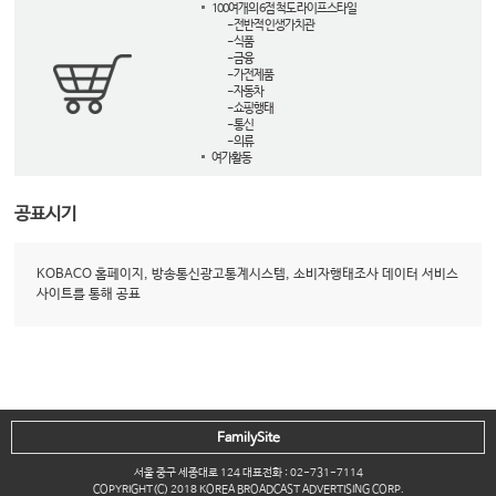
100여개의 6점 척도 라이프스타일
- 전반적 인생가치관
- 식품
- 금융
- 가전제품
- 자동차
- 쇼핑행태
- 통신
- 의류
여가활동
공표시기
KOBACO 홈페이지, 방송통신광고통계시스템, 소비자행태조사 데이터 서비스
사이트를 통해 공표
FamilySite
서울 중구 세종대로 124 대표전화 : 02-731-7114
COPYRIGHT(C) 2018 KOREA BROADCAST ADVERTISING CORP.