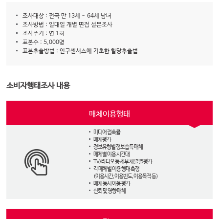
조사대상 : 전국 만 13세 ~ 64세 남녀
조사방법 : 일대일 개별 면접 설문조사
조사주기 : 연 1회
표본수 : 5,000명
표본추출방법 : 인구센서스에 기초한 할당추출법
소비자행태조사 내용
매체이용행태
미디어 접촉률
매체평가
정보유형별 정보습득 매체
매체별 이용 시간대
TV/라디오 등 세부 채널 별 평가
각 매체별 이용 행태 측정
(이용시간, 이용빈도, 이용목적 등)
매체 동시 이용 평가
신뢰 및 영향 매체