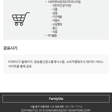
100여개의 6점 척도 라이프스타일
- 전반적 인생가치관
- 식품
- 금융
- 가전제품
- 자동차
- 쇼핑행태
- 통신
- 의류
여가활동
공표시기
KOBACO 홈페이지, 방송통신광고통계시스템, 소비자행태조사 데이터 서비스
사이트를 통해 공표
FamilySite
서울 중구 세종대로 124 대표전화 : 02-731-7114
COPYRIGHT(C) 2018 KOREA BROADCAST ADVERTISING CORP.