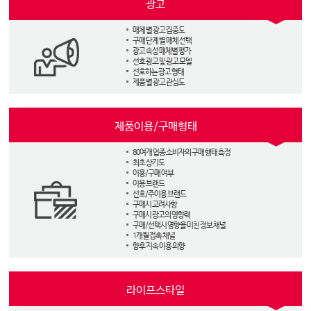
광고
매체 별 광고 집중도
구매 단계 별 매체 선택
광고 속성 매체별 평가
선호 광고 및 광고 모델
선호하는 광고 형태
제품 별 광고 관심도
제품이용/구매형태
80여개 업종 소비자의 구매 행태 측정
최초 상기도
이용/구매 여부
이용 브랜드
선호/주이용 브랜드
구매시 고려사항
구매시 광고의 영향력
구매/선택시 영향을 미친 정보 채널
1개월 접촉 채널
향후 지속 이용 의향
라이프스타일