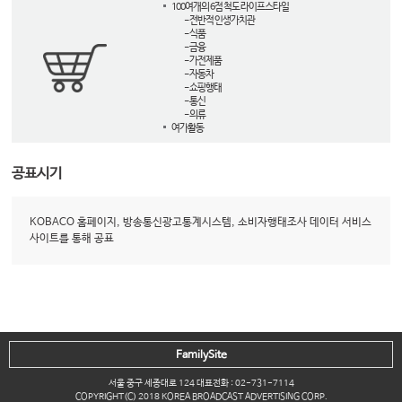
100여개의 6점 척도 라이프스타일
- 전반적 인생가치관
- 식품
- 금융
- 가전제품
- 자동차
- 쇼핑행태
- 통신
- 의류
여가활동
공표시기
KOBACO 홈페이지, 방송통신광고통계시스템, 소비자행태조사 데이터 서비스
사이트를 통해 공표
FamilySite
서울 중구 세종대로 124 대표전화 : 02-731-7114
COPYRIGHT(C) 2018 KOREA BROADCAST ADVERTISING CORP.