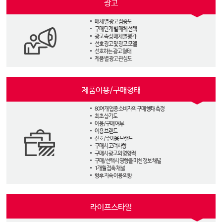
광고
매체 별 광고 집중도
구매 단계 별 매체 선택
광고 속성 매체별 평가
선호 광고 및 광고 모델
선호하는 광고 형태
제품 별 광고 관심도
제품이용/구매형태
80여개 업종 소비자의 구매 행태 측정
최초 상기도
이용/구매 여부
이용 브랜드
선호/주이용 브랜드
구매시 고려사항
구매시 광고의 영향력
구매/선택시 영향을 미친 정보 채널
1개월 접촉 채널
향후 지속 이용 의향
라이프스타일