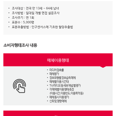
조사대상 : 전국 만 13세 ~ 64세 남녀
조사방법 : 일대일 개별 면접 설문조사
조사주기 : 연 1회
표본수 : 5,000명
표본추출방법 : 인구센서스에 기초한 할당추출법
소비자행태조사 내용
매체이용행태
미디어 접촉률
매체평가
정보유형별 정보습득 매체
매체별 이용 시간대
TV/라디오 등 세부 채널 별 평가
각 매체별 이용 행태 측정
(이용시간, 이용빈도, 이용목적 등)
매체 동시 이용 평가
신뢰 및 영향 매체