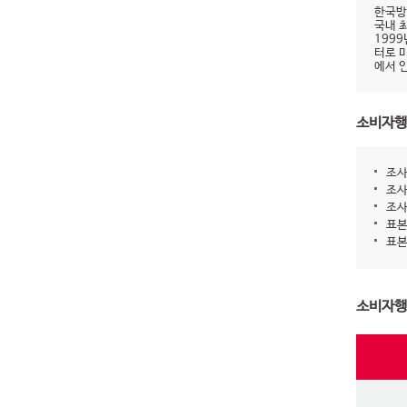
한국방
국내 
199
터로 
에서 
소비자행
조사
조사
조사
표본
표본
소비자행