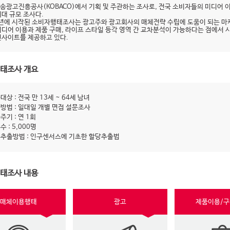
송광고진흥공사(KOBACO)에서 기획 및 주관하는 조사로, 전국 소비자들의 미디어 
최대 규모 조사다.
9년에 시작된 소비자행태조사는 광고주와 광고회사의 매체전략 수립에 도움이 되는 마
미디어 이용과 제품 구매, 라이프 스타일 등각 영역 간 교차분석이 가능하다는 점에서 
인사이트를 제공하고 있다.
태조사 개요
대상 : 전국 만 13세 ~ 64세 남녀
방법 : 일대일 개별 면접 설문조사
주기 : 연 1회
수 : 5,000명
추출방법 : 인구센서스에 기초한 할당추출법
태조사 내용
매체이용행태
광고
제품이용/