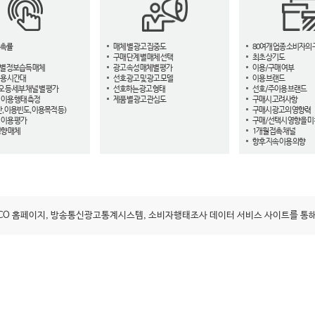
접촉률
매체 별 광고 집중도
80여개 업종 소비자의 
구매 단계 별 매체 선택
최초 상기도
별 정보습득 매체
광고 속성 매체별 평가
이용/구매 여부
용 시간대
선호 광고 및 광고 모델
이용 브랜드
오 등 세부 채널 별 평가
선호하는 광고 형태
선호/주이용 브랜드
 이용 행태 측정
제품 별 광고 관심도
구매시 고려사항
, 이용빈도, 이용목적 등)
구매시 광고의 영향력
 이용 평가
구매/선택시 영향을 미
영향 매체
1개월 접촉 채널
향후 지속 이용 의향
ACO 홈페이지, 방송통신광고통계시스템, 소비자행태조사 데이터 서비스 사이트를 통