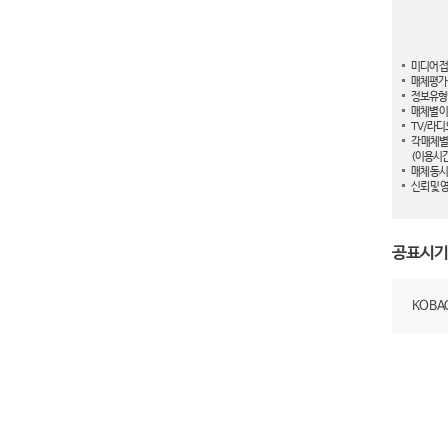
미디어 
매체평가
정보유형
매체별 이
TV/라디
각 매체별
(이용시간
매체 동시
신뢰 및 
공표시기
KOB