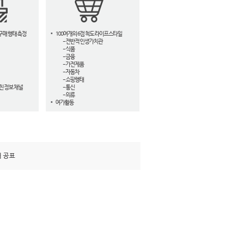
구매 행태 측정
100여개의 6점 척도 라이프스타일
- 전반적 인생가치관
- 식품
- 금융
- 가전제품
- 자동차
- 쇼핑행태
친 정보 채널
- 통신
- 의류
여가활동
해 공표