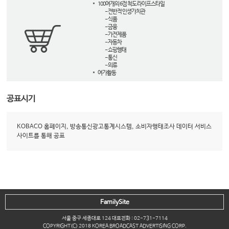
100여개의 6점 척도 라이프스타일
- 전반적 인생가치관
- 식품
- 금융
- 가전제품
- 자동차
- 쇼핑행태
- 통신
- 의류
여가활동
공표시기
KOBACO 홈페이지, 방송통신광고통계시스템, 소비자행태조사 데이터 서비스
사이트를 통해 공표
FamilySite
서울 중구 세종대로 124 대표전화 : 02-731-7114
COPYRIGHT(C) 2018 KOREA BROADCAST ADVERTISING CORP.