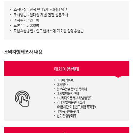
조사대상 : 전국 만 13세 ~ 64세 남녀
조사방법 : 일대일 개별 면접 설문조사
조사주기 : 연 1회
표본수 : 5,000명
표본추출방법 : 인구센서스에 기초한 할당추출법
소비자행태조사 내용
매체이용행태
미디어 접촉률
매체평가
정보유형별 정보습득 매체
매체별 이용 시간대
TV/라디오 등 세부 채널 별 평가
각 매체별 이용 행태 측정
(이용시간, 이용빈도, 이용목적 등)
매체 동시 이용 평가
신뢰 및 영향 매체