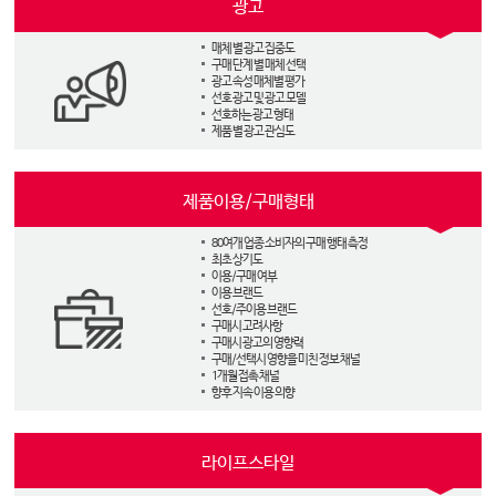
광고
매체 별 광고 집중도
구매 단계 별 매체 선택
광고 속성 매체별 평가
선호 광고 및 광고 모델
선호하는 광고 형태
제품 별 광고 관심도
제품이용/구매형태
80여개 업종 소비자의 구매 행태 측정
최초 상기도
이용/구매 여부
이용 브랜드
선호/주이용 브랜드
구매시 고려사항
구매시 광고의 영향력
구매/선택시 영향을 미친 정보 채널
1개월 접촉 채널
향후 지속 이용 의향
라이프스타일