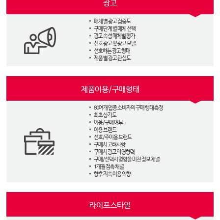
광고
매체 별 광고 집중도
구매 단계 별 매체 선택
광고 속성 매체별 평가
선호 광고 및 광고 모델
선호하는 광고 형태
제품 별 광고 관심도
제품이용/구매형태
80여개 업종 소비자의 구매 행태 측정
최초 상기도
이용/구매 여부
이용 브랜드
선호/주이용 브랜드
구매시 고려사항
구매시 광고의 영향력
구매/선택시 영향을 미친 정보 채널
1개월 접촉 채널
향후 지속 이용 의향
라이프스타일