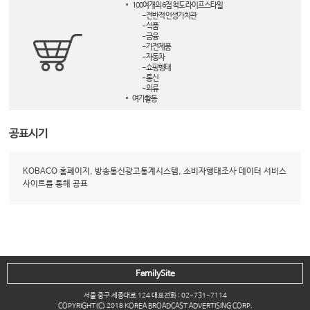
100여개의 6점 척도 라이프스타일
- 전반적 인생가치관
- 식품
- 금융
- 가전제품
- 자동차
- 쇼핑행태
- 통신
- 의류
여가활동
공표시기
KOBACO 홈페이지, 방송통신광고통계시스템, 소비자행태조사 데이터 서비스
사이트를 통해 공표
FamilySite
서울 중구 세종대로 124 대표전화 : 02-731-7114
COPYRIGHT(C) 2018 KOREA BROADCAST ADVERTISING CORP.