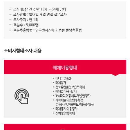
조사대상 : 전국 만 13세 ~ 64세 남녀
조사방법 : 일대일 개별 면접 설문조사
조사주기 : 연 1회
표본수 : 5,000명
표본추출방법 : 인구센서스에 기초한 할당추출법
소비자행태조사 내용
매체이용행태
미디어 접촉률
매체평가
정보유형별 정보습득 매체
매체별 이용 시간대
TV/라디오 등 세부 채널 별 평가
각 매체별 이용 행태 측정
(이용시간, 이용빈도, 이용목적 등)
매체 동시 이용 평가
신뢰 및 영향 매체