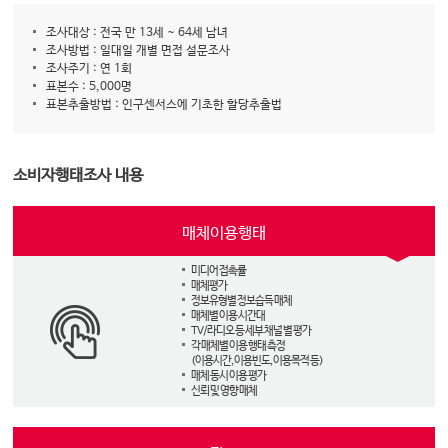
조사대상 : 전국 만 13세 ~ 64세 남녀
조사방법 : 일대일 개별 면접 설문조사
조사주기 : 연 1회
표본수 : 5,000명
표본추출방법 : 인구센서스에 기초한 할당추출법
소비자행태조사 내용
매체이용행태
미디어 접촉률
매체평가
정보유형별 정보습득 매체
매체별 이용 시간대
TV/라디오 등 세부 채널 별 평가
각 매체별 이용 행태 측정
(이용시간, 이용빈도, 이용목적 등)
매체 동시 이용 평가
신뢰 및 영향 매체