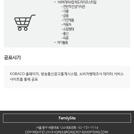
100여개의 6점 척도 라이프스타일
- 전반적 인생가치관
- 식품
- 금융
- 가전제품
- 자동차
- 쇼핑행태
- 통신
- 의류
여가활동
공표시기
KOBACO 홈페이지, 방송통신광고통계시스템, 소비자행태조사 데이터 서비스
사이트를 통해 공표
FamilySite
서울 중구 세종대로 124 대표전화 : 02-731-7114
COPYRIGHT(C) 2018 KOREA BROADCAST ADVERTISING CORP.