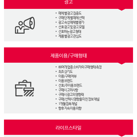
광고
매체 별 광고 집중도
구매 단계 별 매체 선택
광고 속성 매체별 평가
선호 광고 및 광고 모델
선호하는 광고 형태
제품 별 광고 관심도
제품이용/구매형태
80여개 업종 소비자의 구매 행태 측정
최초 상기도
이용/구매 여부
이용 브랜드
선호/주이용 브랜드
구매시 고려사항
구매시 광고의 영향력
구매/선택시 영향을 미친 정보 채널
1개월 접촉 채널
향후 지속 이용 의향
라이프스타일