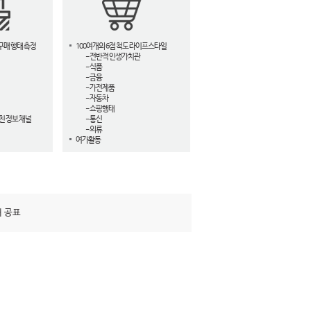
구매 행태 측정
100여개의 6점 척도 라이프스타일
- 전반적 인생가치관
- 식품
- 금융
- 가전제품
- 자동차
- 쇼핑행태
친 정보 채널
- 통신
- 의류
여가활동
해 공표