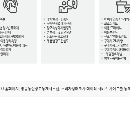
접촉률
매체 별 광고 집중도
80여개 업종 소비자의 
구매 단계 별 매체 선택
최초 상기도
별 정보습득 매체
광고 속성 매체별 평가
이용/구매 여부
용 시간대
선호 광고 및 광고 모델
이용 브랜드
오 등 세부 채널 별 평가
선호하는 광고 형태
선호/주이용 브랜드
 이용 행태 측정
제품 별 광고 관심도
구매시 고려사항
, 이용빈도, 이용목적 등)
구매시 광고의 영향력
 이용 평가
구매/선택시 영향을 미
영향 매체
1개월 접촉 채널
향후 지속 이용 의향
ACO 홈페이지, 방송통신광고통계시스템, 소비자행태조사 데이터 서비스 사이트를 통