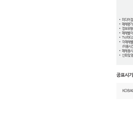
미디어 
매체평가
정보유형
매체별 이
TV/라디
각 매체별
(이용시간
매체 동시
신뢰 및 
공표시기
KOB