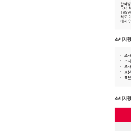
한국방
국내 
199
터로 
에서 
소비자행
조사
조사
조사
표본
표본
소비자행