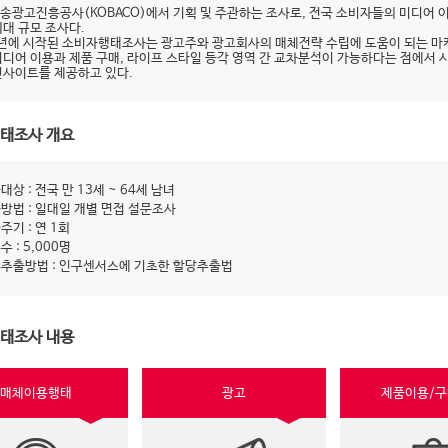
송광고진흥공사(KOBACO)에서 기획 및 주관하는 조사로, 전국 소비자들의 미디어 
최대 규모 조사다.
9년에 시작된 소비자행태조사는 광고주와 광고회사의 매체전략 수립에 도움이 되는 마
미디어 이용과 제품 구매, 라이프 스타일 등각 영역 간 교차분석이 가능하다는 점에서 
인사이트를 제공하고 있다.
태조사 개요
대상 : 전국 만 13세 ~ 64세 남녀
방법 : 일대일 개별 면접 설문조사
주기 : 연 1회
수 : 5,000명
추출방법 : 인구센서스에 기초한 할당추출법
태조사 내용
매체이용행태
광고
제품이용/