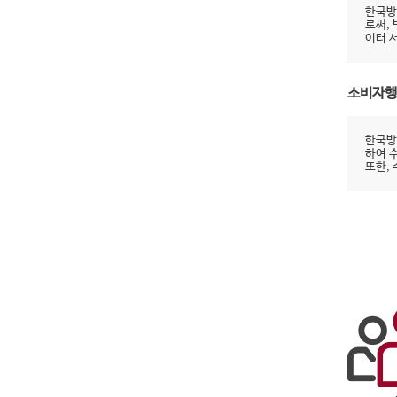
한국방
로써,
이터 
소비자행
한국방
하여 
또한,