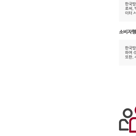
한국방
로써,
이터 
소비자행
한국방
하여 
또한,