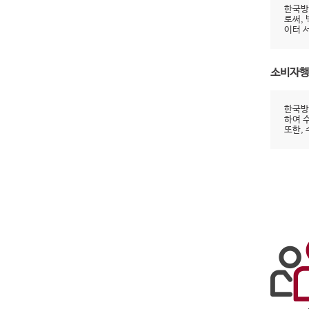
한국방
로써,
이터 
소비자행
한국방
하여 
또한,