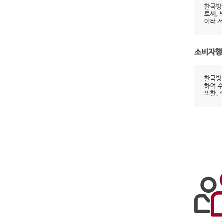
한국방
로써,
이터 
소비자행
한국방
하여 
또한,