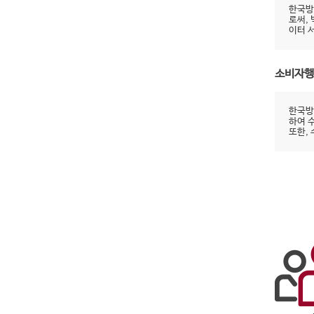
한국방
로써,
이터 
소비자행
한국방
하여 
또한,