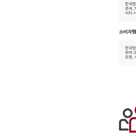
한국방
로써,
이터 
소비자행
한국방
하여 
또한,