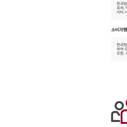
한국방
로써,
이터 
소비자행
한국방
하여 
또한,