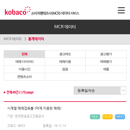
MCR 데이터
MCR 데이터
통계데이터
전체
광고태도
광고평가
매체 다이어리
매체이용
매체평가
이용시간
접점
제품
콘텐츠소비
전체
48
건(
1
/
5
)page
시계열 매체접촉률 (어제 이용한 매체)
기관 : 한국방송광고진흥공사
FILE
CHART
SHEET
조회수 :
8053
등록일 :
18.12.14