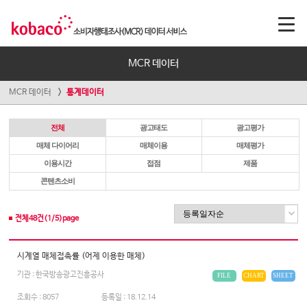
MCR 데이터
MCR 데이터
통계데이터
전체
광고태도
광고평가
매체 다이어리
매체이용
매체평가
이용시간
접점
제품
콘텐츠소비
전체
48
건(
1
/
5
)page
시계열 매체접촉률 (어제 이용한 매체)
기관 : 한국방송광고진흥공사
FILE
CHART
SHEET
조회수 :
8057
등록일 :
18.12.14