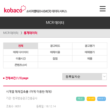
MCR 데이터
MCR 데이터
통계데이터
전체
광고태도
광고평가
매체 다이어리
매체이용
매체평가
이용시간
접점
제품
콘텐츠소비
전체
48
건(
1
/
5
)page
시계열 매체접촉률 (어제 이용한 매체)
기관 : 한국방송광고진흥공사
FILE
CHART
SHEET
조회수 :
8051
등록일 :
18.12.14