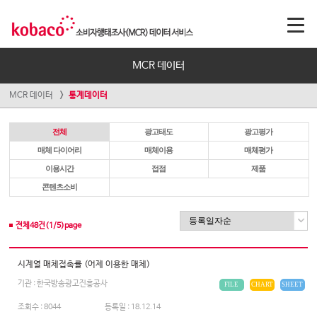
MCR 데이터
MCR 데이터
통계데이터
전체
광고태도
광고평가
매체 다이어리
매체이용
매체평가
이용시간
접점
제품
콘텐츠소비
전체
48
건(
1
/
5
)page
시계열 매체접촉률 (어제 이용한 매체)
기관 : 한국방송광고진흥공사
FILE
CHART
SHEET
조회수 :
8044
등록일 :
18.12.14