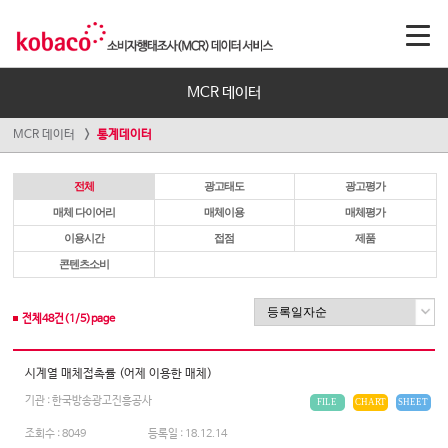
MCR 데이터
MCR 데이터
통계데이터
전체
광고태도
광고평가
매체 다이어리
매체이용
매체평가
이용시간
접점
제품
콘텐츠소비
전체
48
건(
1
/
5
)page
시계열 매체접촉률 (어제 이용한 매체)
기관 : 한국방송광고진흥공사
FILE
CHART
SHEET
조회수 :
8049
등록일 :
18.12.14