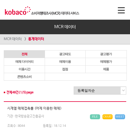
MCR 데이터
MCR 데이터
통계데이터
전체
광고태도
광고평가
매체 다이어리
매체이용
매체평가
이용시간
접점
제품
콘텐츠소비
전체
48
건(
1
/
5
)page
시계열 매체접촉률 (어제 이용한 매체)
기관 : 한국방송광고진흥공사
FILE
CHART
SHEET
조회수 :
8044
등록일 :
18.12.14