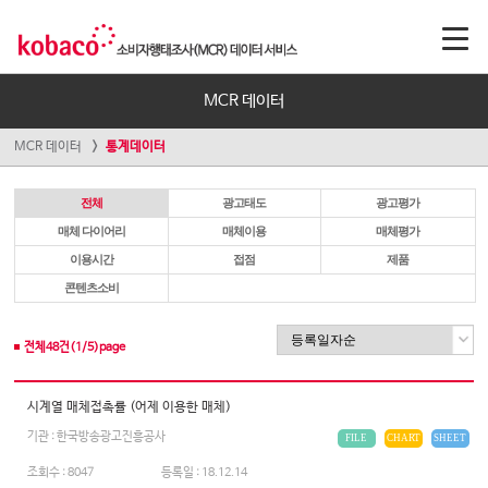
MCR 데이터
MCR 데이터
통계데이터
전체
광고태도
광고평가
매체 다이어리
매체이용
매체평가
이용시간
접점
제품
콘텐츠소비
전체
48
건(
1
/
5
)page
시계열 매체접촉률 (어제 이용한 매체)
기관 : 한국방송광고진흥공사
FILE
CHART
SHEET
조회수 :
8047
등록일 :
18.12.14