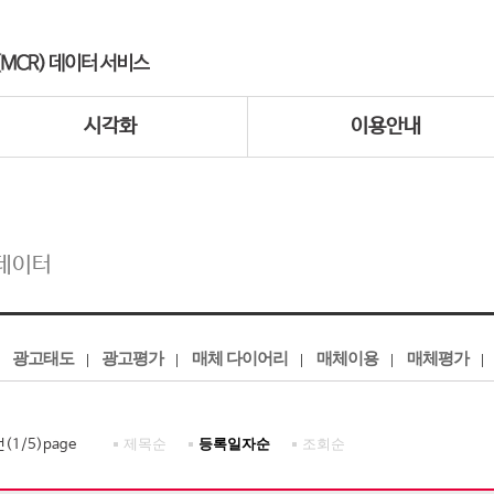
시각화
이용안내
데이터
광고태도
광고평가
매체 다이어리
매체이용
매체평가
제목순
등록일자순
조회순
건(
1
/
5
)page