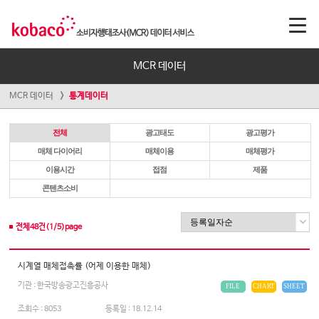
MCR 데이터
MCR 데이터
통계데이터
전체
광고태도
광고평가
매체 다이어리
매체이용
매체평가
이용시간
접점
제품
콘텐츠소비
전체
48
건(
1
/
5
)page
시계열 매체접촉률 (어제 이용한 매체)
기관 : 한국방송광고진흥공사
FILE
CHART
SHEET
조회수 :
8053
등록일 :
18.12.14